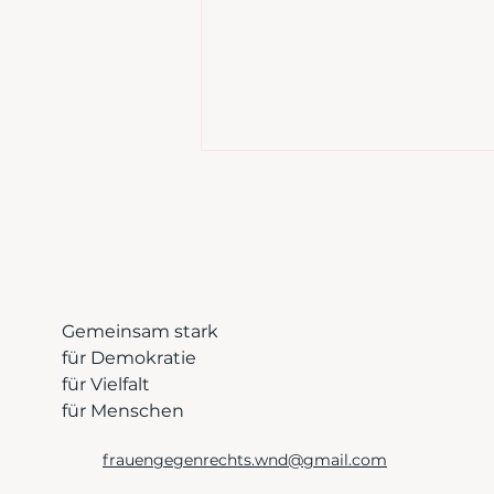
V
Ü
Gemeinsam stark
27. Februar - Equal Pay Day
für Demokratie
V
für Vielfalt
für Menschen
M
frauengegenrechts.wnd@gmail.com
S