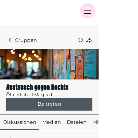
Gruppen
Austausch gegen Rechts
Öffentlich
·
1 Mitglied
Beitreten
Diskussionen
Medien
Dateien
Mitglieder